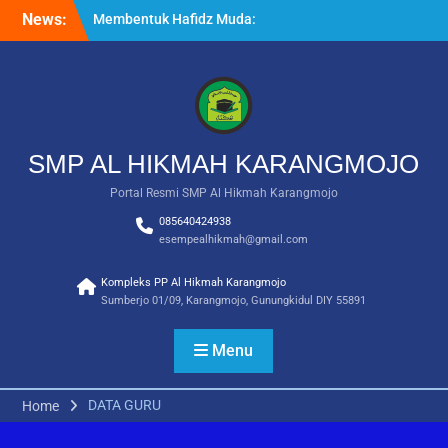
Skip
News:
Membentuk Hafidz Muda:
to
Ekstrakurikuler Tahfidz di
content
SMP Al Hikmah
Karangmojo
INFORMASI UMUM –
PENDAFTARAN SANTRI
BARU 2026/2027
SMP AL HIKMAH KARANGMOJO
Outing Class Santri Putri di
Water Byur Ponjong
Portal Resmi SMP Al Hikmah Karangmojo
085640424938
esempealhikmah@gmail.com
Kompleks PP Al Hikmah Karangmojo
Sumberjo 01/09, Karangmojo, Gunungkidul DIY 55891
Menu
DATA GURU
Home