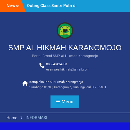
Skip
News:
Outing Class Santri Putri di
to
Water Byur Ponjong
content
Membentuk Hafidz Muda:
Ekstrakurikuler Tahfidz di
SMP Al Hikmah
Karangmojo
INFORMASI UMUM –
SMP AL HIKMAH KARANGMOJO
PENDAFTARAN SANTRI
BARU 2026/2027
Portal Resmi SMP Al Hikmah Karangmojo
085640424938
esempealhikmah@gmail.com
Kompleks PP Al Hikmah Karangmojo
Sumberjo 01/09, Karangmojo, Gunungkidul DIY 55891
Menu
INFORMASI
Home