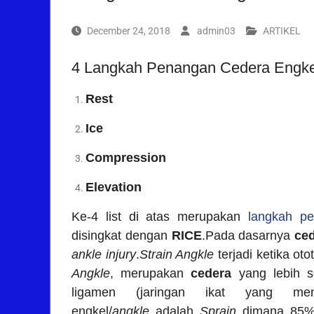
December 24, 2018
admin03
ARTIKEL
4 Langkah Penangan Cedera Engkel
Rest
Ice
Compression
Elevation
Ke-4 list di atas merupakan
langkah p
disingkat dengan
RICE
.Pada dasarnya
ced
ankle injury
.
Strain Angkle
terjadi ketika ot
Angkle
, merupakan
cedera
yang lebih se
ligamen (jaringan ikat yang meng
engkel/
angkle
adalah
Sprain
dimana 85% 