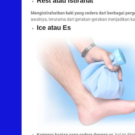
Rest atau Istirahat
Mengistirahatkan kaki yang cedera dari berbagai perg
awalnya, terutama dari gerakan-gerakan menjadikan k
Ice atau Es
Kompres bagian yang cedera dengan es
, hal ini 