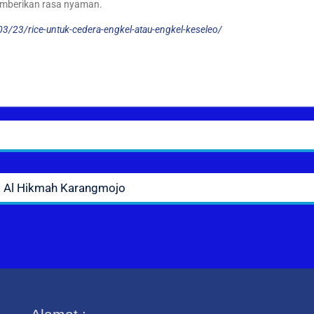
memberikan rasa nyaman.
3/23/rice-untuk-cedera-engkel-atau-engkel-keseleo/
MP Al Hikmah Karangmojo