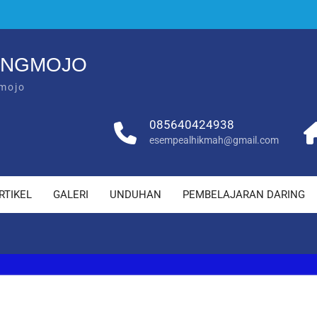
ANGMOJO
mojo
085640424938
esempealhikmah@gmail.com
RTIKEL
GALERI
UNDUHAN
PEMBELAJARAN DARING