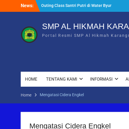
Skip
News:
Outing Class Santri Putri di Water Byur
to
Ponjong
content
Membentuk Hafidz Muda: Ekstrakurikuler
Tahfidz di SMP Al Hikmah Karangmojo
SMP AL HIKMAH KAR
INFORMASI UMUM – PENDAFTARAN
Portal Resmi SMP Al Hikmah Karang
SANTRI BARU 2026/2027
HOME
TENTANG KAMI
INFORMASI
A
Mengatasi Cidera Engkel
Home
Mengatasi Cidera Engkel