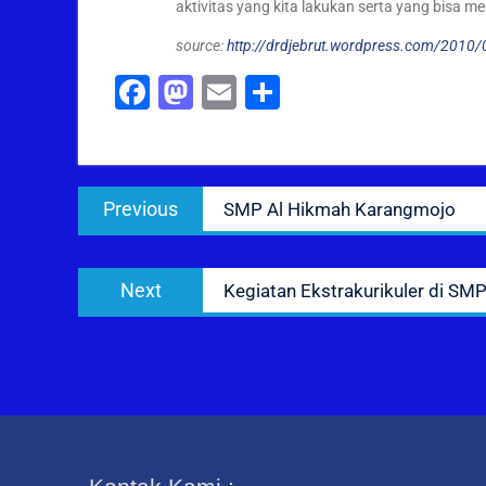
aktivitas yang kita lakukan serta yang bisa 
source:
http://drdjebrut.wordpress.com/2010/0
Facebook
Mastodon
Email
Share
Post
Previous
Previous
SMP Al Hikmah Karangmojo
navigation
post:
Next
Next
Kegiatan Ekstrakurikuler di S
post: