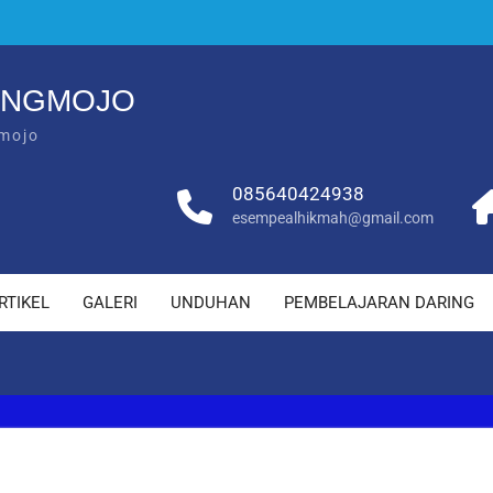
ANGMOJO
mojo
085640424938
esempealhikmah@gmail.com
RTIKEL
GALERI
UNDUHAN
PEMBELAJARAN DARING