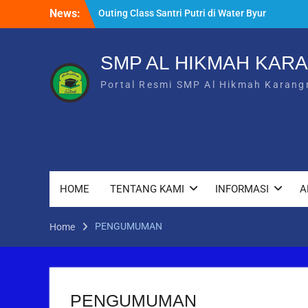
Skip
News:
Outing Class Santri Putri di Water Byur
to
Ponjong
content
Membentuk Hafidz Muda: Ekstrakurikuler
Tahfidz di SMP Al Hikmah Karangmojo
SMP AL HIKMAH KAR
INFORMASI UMUM – PENDAFTARAN
Portal Resmi SMP Al Hikmah Karang
SANTRI BARU 2026/2027
HOME
TENTANG KAMI
INFORMASI
A
PENGUMUMAN
Home
PENGUMUMAN