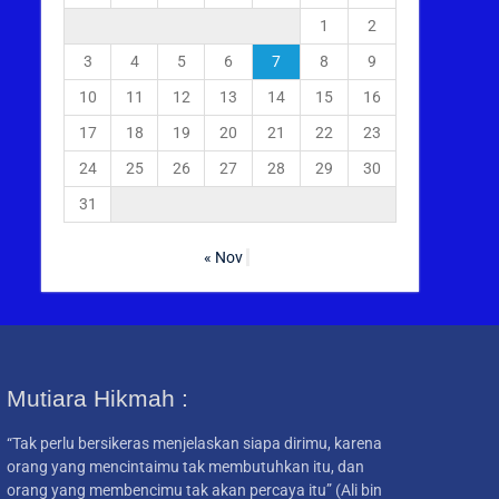
1
2
3
4
5
6
7
8
9
10
11
12
13
14
15
16
17
18
19
20
21
22
23
24
25
26
27
28
29
30
31
« Nov
Mutiara Hikmah :
“Tak perlu bersikeras menjelaskan siapa dirimu, karena
orang yang mencintaimu tak membutuhkan itu, dan
orang yang membencimu tak akan percaya itu” (Ali bin