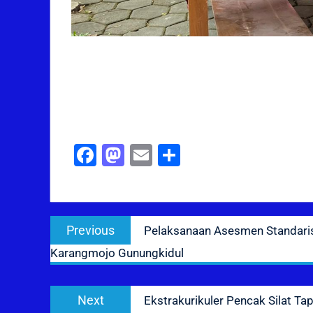
Facebook
Mastodon
Email
Share
Post
Previous
Previous
Pelaksanaan Asesmen Standaris
navigation
post:
Karangmojo Gunungkidul
Next
Next
Ekstrakurikuler Pencak Silat T
post: