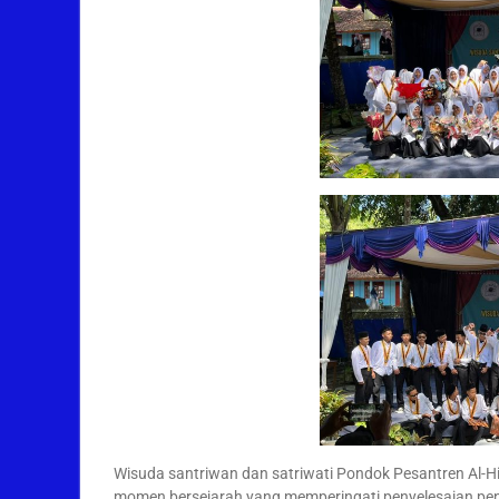
Wisuda santriwan dan satriwati Pondok Pesantren Al-
momen bersejarah yang memperingati penyelesaian pendi