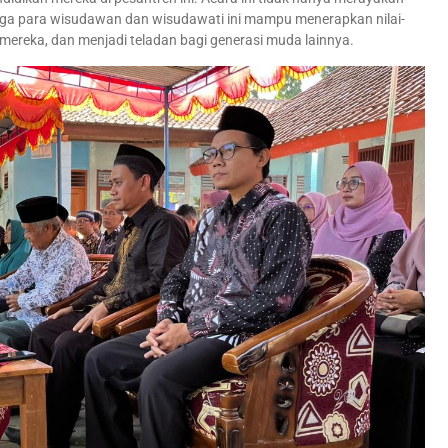
Semoga para wisudawan dan wisudawati ini mampu menerapkan nilai-
n mereka, dan menjadi teladan bagi generasi muda lainnya.