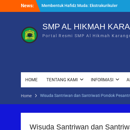
Membentuk Hafidz Muda: Ekstrakurikuler
Skip
News:
Tahfidz di SMP Al Hikmah Karangmojo
to
🌟 INFORMASI UMUM – PENDAFTARAN
content
SANTRI BARU 2026/2027
SMP AL HIKMAH KAR
Outing Class Santri Putri di Water Byur
Ponjong
Portal Resmi SMP Al Hikmah Karang
HOME
TENTANG KAMI
INFORMASI
A
Wisuda Santriwan dan Santriwati Pondok Pesantr
Home
Wisuda Santriwan dan Santriw