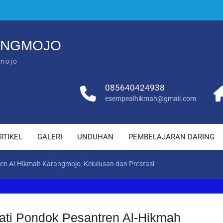
ANGMOJO
mojo
085640424938
esempealhikmah@gmail.com
RTIKEL
GALERI
UNDUHAN
PEMBELAJARAN DARING
en Al-Hikmah Karangmojo: Kelulusan dan Prestasi
ati Pondok Pesantren Al-Hikmah