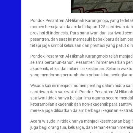
Pondok Pesantren Al-Hikmah Karangmojo, yang terletak
momen bersejarah dalam kehidupan 125 santriwan dan s
provinsi di Indonesia. Para santriwan dan satriwati s
pesantren, dan saat ini memasuki babak baru dalam pe
tetapi juga simbol kelulusan dan prestasi yang patut di
Pondok Pesantren Al-Hikmah Karangmojo telah menjadi 
selama bertahun-tahun. Pesantren ini menawarkan pe
akademik, etika, dan nilai-nilai keislaman. Selama wak
yang mendorong pertumbuhan pribadi dan peningkata
Wisuda kali ini menjadi momen penting dalam hidup san
santriwan dan satriwati di Pondok Pesantren Al-Hikmah
satriwati tidak hanya belajar ilmu agama secara mend
keterampilan akademik dan non-akademik para santriwan
mereka juga dilibatkan dalam berbagai kegiatan ekstrakur
Acara wisuda ini tidak hanya menjadi kesempatan bagi s
juga bagi orang tua, keluarga, dan teman-teman mereka 