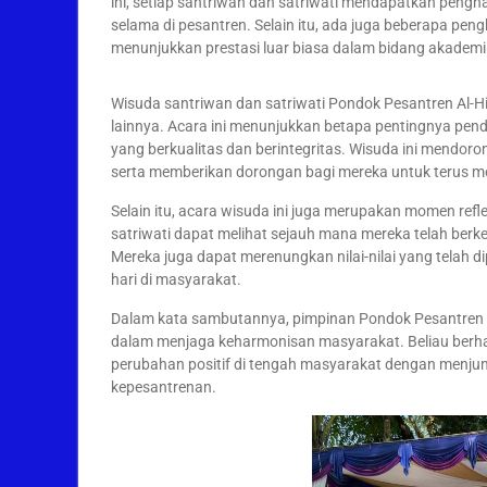
ini, setiap santriwan dan satriwati mendapatkan pengha
selama di pesantren. Selain itu, ada juga beberapa pe
menunjukkan prestasi luar biasa dalam bidang akademi
Wisuda santriwan dan satriwati Pondok Pesantren Al-
lainnya. Acara ini menunjukkan betapa pentingnya pen
yang berkualitas dan berintegritas. Wisuda ini mendoron
serta memberikan dorongan bagi mereka untuk terus mel
Selain itu, acara wisuda ini juga merupakan momen refle
satriwati dapat melihat sejauh mana mereka telah be
Mereka juga dapat merenungkan nilai-nilai yang telah 
hari di masyarakat.
Dalam kata sambutannya, pimpinan Pondok Pesantren A
dalam menjaga keharmonisan masyarakat. Beliau berh
perubahan positif di tengah masyarakat dengan menjunj
kepesantrenan.