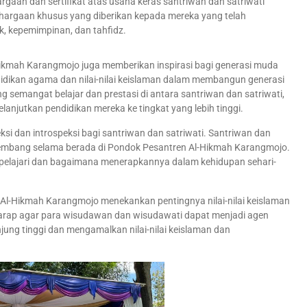
rgaan dan sertifikat atas usaha keras santriwan dan satriwati
nghargaan khusus yang diberikan kepada mereka yang telah
k, kepemimpinan, dan tahfidz.
Hikmah Karangmojo juga memberikan inspirasi bagi generasi muda
didikan agama dan nilai-nilai keislaman dalam membangun generasi
g semangat belajar dan prestasi di antara santriwan dan satriwati,
anjutkan pendidikan mereka ke tingkat yang lebih tinggi.
ksi dan introspeksi bagi santriwan dan satriwati. Santriwan dan
rkembang selama berada di Pondok Pesantren Al-Hikmah Karangmojo.
dipelajari dan bagaimana menerapkannya dalam kehidupan sehari-
l-Hikmah Karangmojo menekankan pentingnya nilai-nilai keislaman
arap agar para wisudawan dan wisudawati dapat menjadi agen
ung tinggi dan mengamalkan nilai-nilai keislaman dan