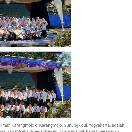
Hikmah Karangmojo di Karangmojo, Gunungkidul, Yogyakarta, adalah
dikan mereka di pesantren ini. Acara ini tidak hanya merayakan