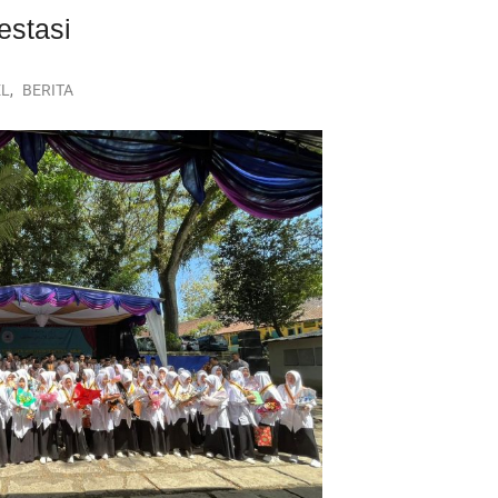
estasi
EL
,
BERITA