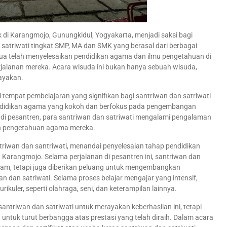
 di Karangmojo, Gunungkidul, Yogyakarta, menjadi saksi bagi
atriwati tingkat SMP, MA dan SMK yang berasal dari berbagai
emua telah menyelesaikan pendidikan agama dan ilmu pengetahuan di
rjalanan mereka. Acara wisuda ini bukan hanya sebuah wisuda,
rayakan.
tempat pembelajaran yang signifikan bagi santriwan dan satriwati
ndidikan agama yang kokoh dan berfokus pada pengembangan
tu di pesantren, para santriwan dan satriwati mengalami pengalaman
n pengetahuan agama mereka.
triwan dan santriwati, menandai penyelesaian tahap pendidikan
 Karangmojo. Selama perjalanan di pesantren ini, santriwan dan
alam, tetapi juga diberikan peluang untuk mengembangkan
 dan satriwati. Selama proses belajar mengajar yang intensif,
ikuler, seperti olahraga, seni, dan keterampilan lainnya.
antriwan dan satriwati untuk merayakan keberhasilan ini, tetapi
untuk turut berbangga atas prestasi yang telah diraih. Dalam acara