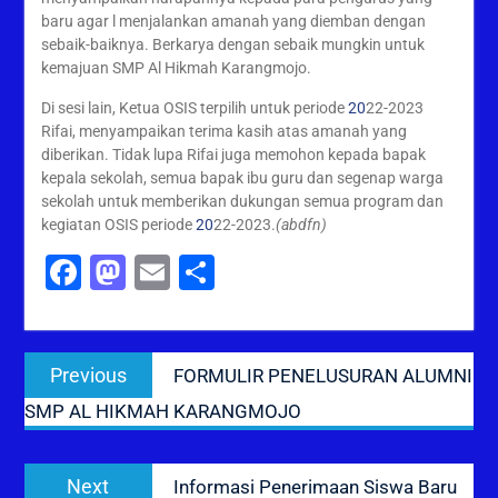
baru agar l menjalankan amanah yang diemban dengan
sebaik-baiknya. Berkarya dengan sebaik mungkin untuk
kemajuan SMP Al Hikmah Karangmojo.
Di sesi lain, Ketua OSIS terpilih untuk periode
20
22-2023
Rifai, menyampaikan terima kasih atas amanah yang
diberikan. Tidak lupa Rifai juga memohon kepada bapak
kepala sekolah, semua bapak ibu guru dan segenap warga
sekolah untuk memberikan dukungan semua program dan
kegiatan OSIS periode
20
22-2023.
(abdfn)
Facebook
Mastodon
Email
Share
Post
Previous
Previous
FORMULIR PENELUSURAN ALUMNI
navigation
post:
SMP AL HIKMAH KARANGMOJO
Next
Next
Informasi Penerimaan Siswa Baru