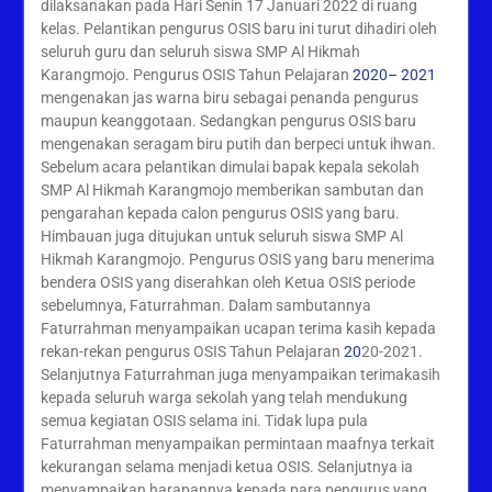
dilaksanakan pada Hari Senin 17 Januari 2022 di ruang
kelas. Pelantikan pengurus OSIS baru ini turut dihadiri oleh
seluruh guru dan seluruh siswa SMP Al Hikmah
Karangmojo. Pengurus OSIS Tahun Pelajaran
2020– 2021
mengenakan jas warna biru sebagai penanda pengurus
maupun keanggotaan. Sedangkan pengurus OSIS baru
mengenakan seragam biru putih dan berpeci untuk ihwan.
Sebelum acara pelantikan dimulai bapak kepala sekolah
SMP Al Hikmah Karangmojo memberikan sambutan dan
pengarahan kepada calon pengurus OSIS yang baru.
Himbauan juga ditujukan untuk seluruh siswa SMP Al
Hikmah Karangmojo. Pengurus OSIS yang baru menerima
bendera OSIS yang diserahkan oleh Ketua OSIS periode
sebelumnya, Faturrahman. Dalam sambutannya
Faturrahman menyampaikan ucapan terima kasih kepada
rekan-rekan pengurus OSIS Tahun Pelajaran
20
20-2021.
Selanjutnya Faturrahman juga menyampaikan terimakasih
kepada seluruh warga sekolah yang telah mendukung
semua kegiatan OSIS selama ini. Tidak lupa pula
Faturrahman menyampaikan permintaan maafnya terkait
kekurangan selama menjadi ketua OSIS. Selanjutnya ia
menyampaikan harapannya kepada para pengurus yang