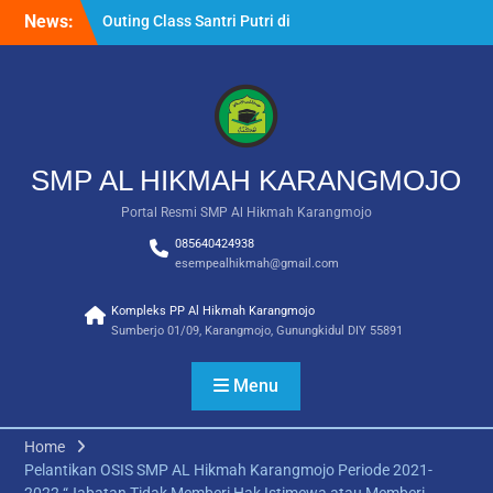
Skip
Water Byur Ponjong
News:
to
Membentuk Hafidz Muda:
content
Ekstrakurikuler Tahfidz di
SMP Al Hikmah
Karangmojo
INFORMASI UMUM –
PENDAFTARAN SANTRI
BARU 2026/2027
SMP AL HIKMAH KARANGMOJO
Portal Resmi SMP Al Hikmah Karangmojo
085640424938
esempealhikmah@gmail.com
Kompleks PP Al Hikmah Karangmojo
Sumberjo 01/09, Karangmojo, Gunungkidul DIY 55891
Menu
Home
Pelantikan OSIS SMP AL Hikmah Karangmojo Periode 2021-