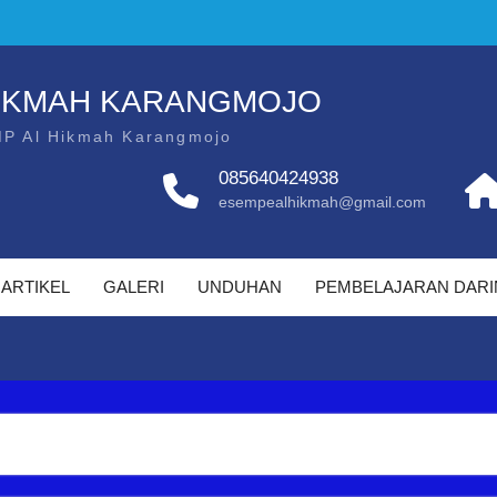
HIKMAH KARANGMOJO
MP Al Hikmah Karangmojo
085640424938
esempealhikmah@gmail.com
ARTIKEL
GALERI
UNDUHAN
PEMBELAJARAN DAR