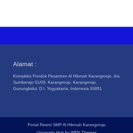
Alamat :
Kompleks Pondok Pesantren Al Hikmah Karangmojo, d/a
Sumberejo 01/09, Karangmojo, Karangmojo,
Gunungkidul, D.I. Yogyakarta, Indonesia 55891
Portal Resmi SMP Al Hikmah Karangmojo
University Hub by
WEN Themes