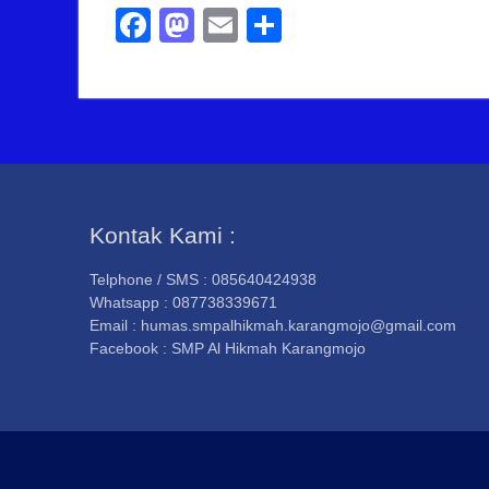
Facebook
Mastodon
Email
Share
Kontak Kami :
Telphone / SMS : 085640424938
Whatsapp : 087738339671
Email : humas.smpalhikmah.karangmojo@gmail.com
Facebook : SMP Al Hikmah Karangmojo