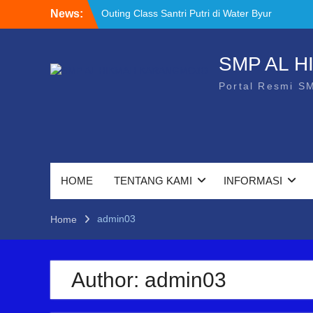
Skip
News:
Outing Class Santri Putri di Water Byur
to
Ponjong
content
Membentuk Hafidz Muda: Ekstrakurikuler
Tahfidz di SMP Al Hikmah Karangmojo
SMP AL 
INFORMASI UMUM – PENDAFTARAN
Portal Resmi S
SANTRI BARU 2026/2027
HOME
TENTANG KAMI
INFORMASI
admin03
Home
Author:
admin03