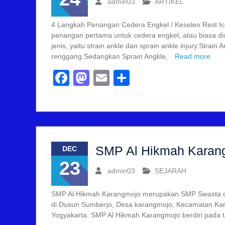
admin03
ARTIKEL
4 Langkah Penangan Cedera Engkel / Keseleo Rest Ice
penangan pertama untuk cedera engkel, atau biasa d
jenis, yaitu strain ankle dan sprain ankle injury.Strain A
renggang.Sedangkan Sprain Angkle,
Read more
Facebook
Mastodon
Email
Share
SMP Al Hikmah Karan
DEC
23
admin03
SEJARAH
SMP Al Hikmah Karangmojo merupakan SMP Swasta di
di Dusun Sumberjo, Desa karangmojo, Kecamatan Kar
Yogyakarta. SMP Al Hikmah Karangmojo berdiri pada 