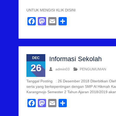
UNTUK MENGISI KLIK DISINI
Facebook
Mastodon
Email
Share
Informasi Sekolah
DEC
26
admin03
PENGUMUMAN
Tanggal Posting : 26 Desember 2018 Diterbitkan Ole
serta yang berkepentingan dengan SMP Al Hikmah Ka
Karangmojo Semester 2 Tahun Ajaran 2018/2019 akan
Facebook
Mastodon
Email
Share