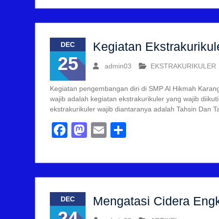
Kegiatan Ekstrakuriku
DEC
25
admin03
EKSTRAKURIKULER
Kegiatan pengembangan diri di SMP Al Hikmah Karangmo
wajib adalah kegiatan ekstrakurikuler yang wajib dii
ekstrakurikuler wajib diantaranya adalah Tahsin Dan T
Facebook
Mastodon
Email
Share
Mengatasi Cidera Eng
DEC
24