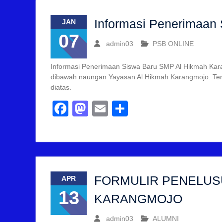
Informasi Penerimaan 
JAN
07
admin03
PSB ONLINE
Informasi Penerimaan Siswa Baru SMP Al Hikmah Kara
dibawah naungan Yayasan Al Hikmah Karangmojo. Terka
diatas.
Facebook
Mastodon
Email
Share
FORMULIR PENELUS
APR
13
KARANGMOJO
admin03
ALUMNI